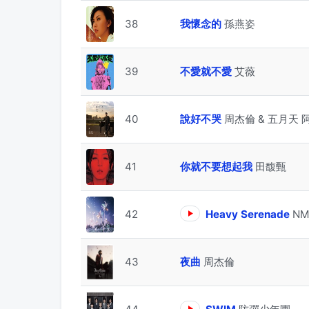
38
我懷念的
孫燕姿
39
不愛就不愛
艾薇
40
說好不哭
周杰倫 & 五月天 
41
你就不要想起我
田馥甄
42
Heavy Serenade
NM
43
夜曲
周杰倫