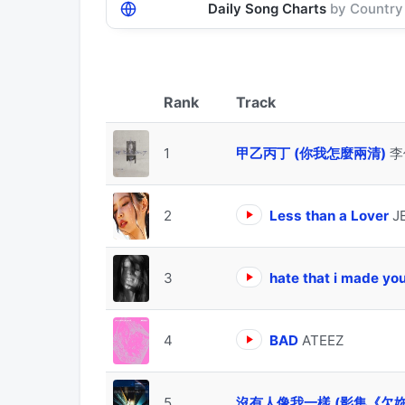
Daily Song Charts
by Country
Track
1
甲乙丙丁 (你我怎麼兩清)
李
2
Less than a Lover
J
3
hate that i made yo
4
BAD
ATEEZ
5
沒有人像我一樣 (影集《欠