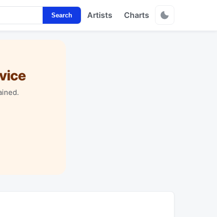
Artists
Charts
Search
vice
ained.