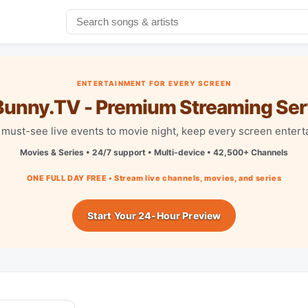
ENTERTAINMENT FOR EVERY SCREEN
unny.TV - Premium Streaming Ser
must-see live events to movie night, keep every screen entert
Movies & Series • 24/7 support • Multi-device • 42,500+ Channels
ONE FULL DAY FREE • Stream live channels, movies, and series
Start Your 24-Hour Preview