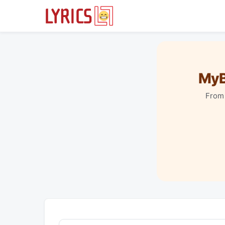
MyB
From 