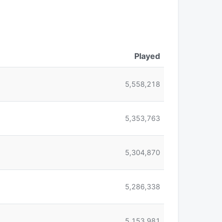
Played
5,558,218
5,353,763
5,304,870
5,286,338
5,153,981