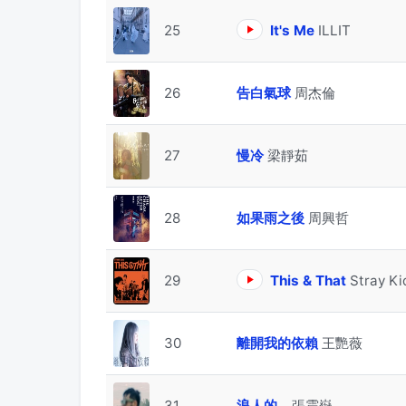
25
It's Me
ILLIT
26
告白氣球
周杰倫
27
慢冷
梁靜茹
28
如果雨之後
周興哲
29
This & That
Stray Ki
30
離開我的依賴
王艷薇
31
浪人的…
張震嶽