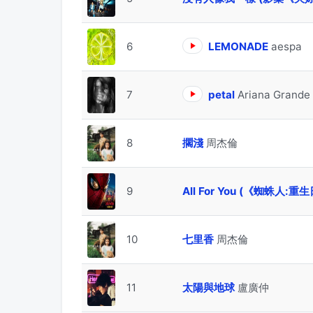
6
LEMONADE
aespa
7
petal
Ariana Grande
8
擱淺
周杰倫
9
All For You (《蜘蛛人
10
七里香
周杰倫
11
太陽與地球
盧廣仲