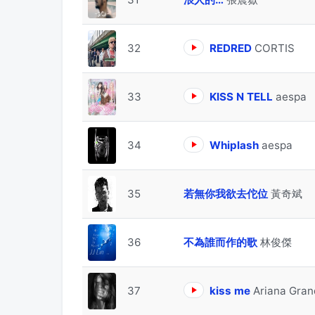
32
REDRED
CORTIS
33
KISS N TELL
aespa
34
Whiplash
aespa
35
若無你我欲去佗位
黃奇斌
36
不為誰而作的歌
林俊傑
37
kiss me
Ariana Gran