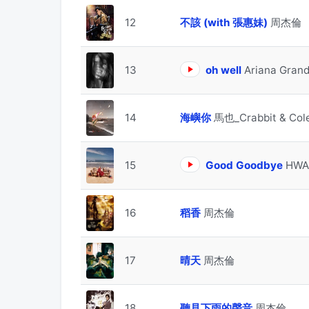
12
不該 (with 張惠妹)
周杰倫
13
oh well
Ariana Gran
14
海嶼你
馬也_Crabbit & Co
15
Good Goodbye
HWA
16
稻香
周杰倫
17
晴天
周杰倫
18
聽見下雨的聲音
周杰倫