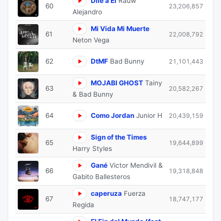
Dile a El
Rauw
60
23,206,857
Alejandro
Mi Vida Mi Muerte
61
22,008,792
Neton Vega
62
DtMF
Bad Bunny
21,101,443
MOJABI GHOST
Tainy
63
20,582,267
& Bad Bunny
64
Como Jordan
Junior H
20,439,159
Sign of the Times
65
19,644,899
Harry Styles
Gané
Victor Mendivil &
66
19,318,848
Gabito Ballesteros
caperuza
Fuerza
67
18,747,177
Regida