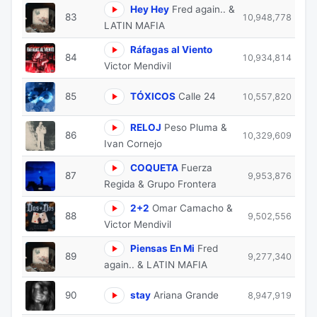
Hey Hey
Fred again.. &
83
10,948,778
LATIN MAFIA
Ráfagas al Viento
84
10,934,814
Victor Mendivil
85
TÓXICOS
Calle 24
10,557,820
RELOJ
Peso Pluma &
86
10,329,609
Ivan Cornejo
COQUETA
Fuerza
87
9,953,876
Regida & Grupo Frontera
2+2
Omar Camacho &
88
9,502,556
Victor Mendivil
Piensas En Mi
Fred
89
9,277,340
again.. & LATIN MAFIA
90
stay
Ariana Grande
8,947,919