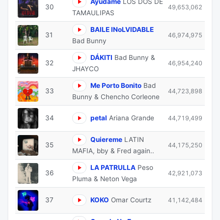
Ayúdame
LOS DOS DE
30
49,653,062
TAMAULIPAS
BAILE INoLVIDABLE
31
46,974,975
Bad Bunny
DÁKITI
Bad Bunny &
32
46,954,240
JHAYCO
Me Porto Bonito
Bad
33
44,723,898
Bunny & Chencho Corleone
34
petal
Ariana Grande
44,719,499
Quiereme
LATIN
35
44,175,250
MAFIA, bby & Fred again..
LA PATRULLA
Peso
36
42,921,073
Pluma & Neton Vega
37
KOKO
Omar Courtz
41,142,484