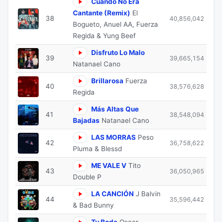
Cuando No Era
Cantante (Remix)
El
38
40,856,042
Bogueto, Anuel AA, Fuerza
Regida & Yung Beef
Disfruto Lo Malo
39
39,665,154
Natanael Cano
Brillarosa
Fuerza
40
38,576,628
Regida
Más Altas Que
41
38,548,094
Bajadas
Natanael Cano
LAS MORRAS
Peso
42
36,758,622
Pluma & Blessd
ME VALE V
Tito
43
36,050,965
Double P
LA CANCIÓN
J Balvin
44
35,596,442
& Bad Bunny
Tu Boda
Oscar