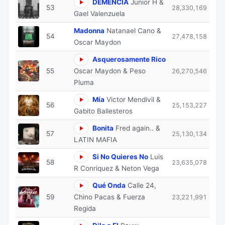
DEMENCIA
Junior H &
53
28,330,169
Gael Valenzuela
Madonna
Natanael Cano &
54
27,478,158
Oscar Maydon
Asquerosamente Rico
55
Oscar Maydon & Peso
26,270,546
Pluma
Mía
Victor Mendivil &
56
25,153,227
Gabito Ballesteros
Bonita
Fred again.. &
57
25,130,134
LATIN MAFIA
Si No Quieres No
Luis
58
23,635,078
R Conriquez & Neton Vega
Qué Onda
Calle 24,
59
Chino Pacas & Fuerza
23,221,991
Regida