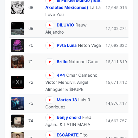
El Fin del Mundo (feat.
68
Axolotes Mexicanos)
La La
17,645,015
Love You
DILUVIO
Rauw
69
17,432,274
Alejandro
70
Pvta Luna
Neton Vega
17,093,622
71
Brillo
Natanael Cano
16,311,619
4x4
Omar Camacho,
72
Victor Mendivil, Angel
15,671,412
Almaguer & $HUPE
Martes 13
Luis R
73
14,976,417
Conriquez
benjy chord
Fred
74
14,667,757
again.. & LATIN MAFIA
ESCÁPATE
Tito