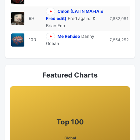
Cmon (LATIN MAFIA &
99
Fred edit)
Fred again.. &
7,882,081
Brian Eno
Me Rehúso
Danny
100
7,854,252
Ocean
Featured Charts
Top 100
Global