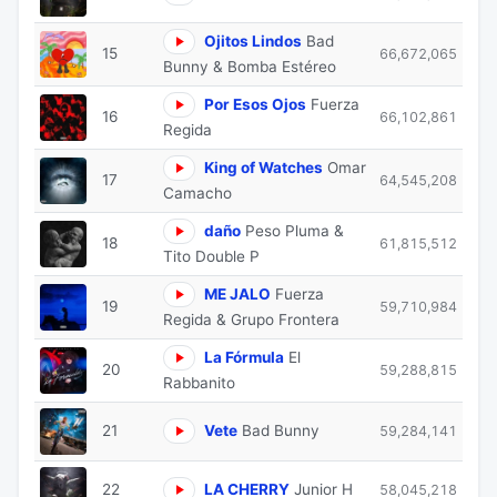
Ojitos Lindos
Bad
15
66,672,065
Bunny & Bomba Estéreo
Por Esos Ojos
Fuerza
16
66,102,861
Regida
King of Watches
Omar
17
64,545,208
Camacho
daño
Peso Pluma &
18
61,815,512
Tito Double P
ME JALO
Fuerza
19
59,710,984
Regida & Grupo Frontera
La Fórmula
El
20
59,288,815
Rabbanito
21
Vete
Bad Bunny
59,284,141
22
LA CHERRY
Junior H
58,045,218