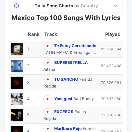
Daily Song Charts
by Country
Mexico Top 100 Songs With Lyrics
Track
Played
Te Estoy Correteando
1
85,124,594
LATIN MAFIA & Fred again..
SUPERESTRELLA
2
82,472,408
Aitana
TU SANCHO
Fuerza
3
79,626,091
Regida
4
Yonaguni
Bad Bunny
79,597,050
EXCESOS
Fuerza
5
77,378,738
Regida
Marlboro Rojo
Fuerza
6
77,366,783