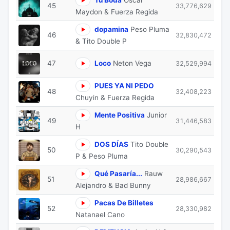
45
33,776,629
Maydon & Fuerza Regida
dopamina
Peso Pluma
46
32,830,472
& Tito Double P
47
Loco
Neton Vega
32,529,994
PUES YA NI PEDO
48
32,408,223
Chuyin & Fuerza Regida
Mente Positiva
Junior
49
31,446,583
H
DOS DÍAS
Tito Double
50
30,290,543
P & Peso Pluma
Qué Pasaría...
Rauw
51
28,986,667
Alejandro & Bad Bunny
Pacas De Billetes
52
28,330,982
Natanael Cano