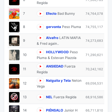
Regida
7
Efecto
Bad Bunny
74,764,078
8
gervonta
Peso Pluma
74,755,117
Alvafro
LATIN MAFIA
9
74,273,683
& Fred again..
HOLLYWOOD
Peso
10
71,290,621
Pluma & Estevan Plazola
ANSIEDAD
Fuerza
11
70,242,162
Regida
Nalguita y Teta
Neton
12
69,056,531
Vega
13
NEL
Fuerza Regida
68,916,586
14
PIÉNSALO
Junior H
66,711,810