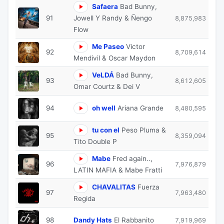
Safaera
Bad Bunny,
91
Jowell Y Randy & Ñengo
8,875,983
Flow
Me Paseo
Victor
92
8,709,614
Mendivil & Oscar Maydon
VeLDÁ
Bad Bunny,
93
8,612,605
Omar Courtz & Dei V
94
oh well
Ariana Grande
8,480,595
tu con el
Peso Pluma &
95
8,359,094
Tito Double P
Mabe
Fred again..,
96
7,976,879
LATIN MAFIA & Mabe Fratti
CHAVALITAS
Fuerza
97
7,963,480
Regida
98
Dandy Hats
El Rabbanito
7,919,969