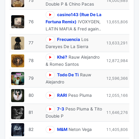
75
14,000,685
Double P & Chino Pacas
casino143 (Rue De La
76
Fortuna Remix)
IVOXYGEN,
13,655,806
LATIN MAFIA & Fred again..
Frecuencia
Los
77
13,633,291
Dareyes De La Sierra
Khé?
Rauw Alejandro
78
12,872,984
& Romeo Santos
Todo De Ti
Rauw
79
12,596,366
Alejandro
80
RARI
Peso Pluma
12,055,166
7-3
Peso Pluma & Tito
81
11,646,276
Double P
82
M&M
Neton Vega
11,405,806