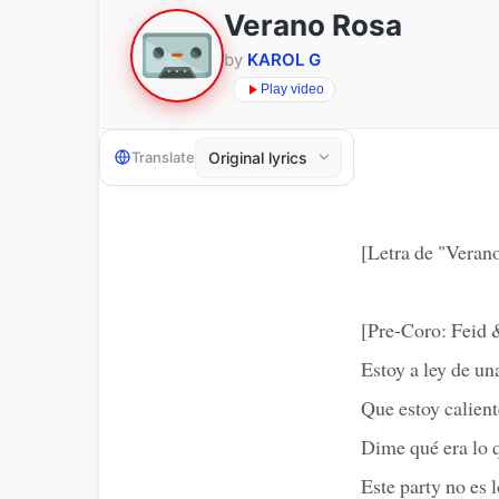
Verano Rosa
by
KAROL G
Play video
Translate
[Letra de "Veran
[Pre-Coro: Fei
Estoy a ley de un
Que estoy calient
Dime qué era lo q
Este party no es 