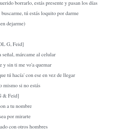
erido borrarlo, estás presente y pasan los días
 buscarme, tú estás loquito por darme
 en dejarme)
L G, Feid]
a señal, márcame al celular
e y sin ti me vo'a quemar
ue tú hacía' con ese en vez de llegar
lo mismo si no estás
 & Feid]
son a tu nombre
sea por mirarte
ntado con otros hombres