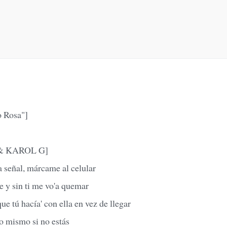
o Rosa"]
d & KAROL G]
a señal, márcame al celular
e y sin ti me vo'a quemar
ue tú hacía' con ella en vez de llegar
lo mismo si no estás