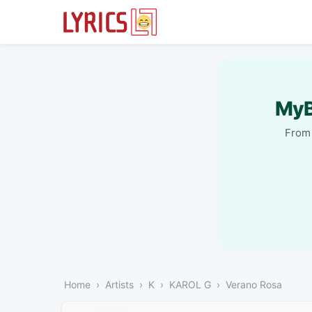
MyB
From 
Home
Artists
K
KAROL G
Verano Rosa