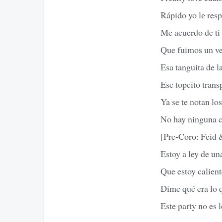
Rápido yo lе res
Me acuerdo de ti 
Que fuimos un ver
Esa tanguita de l
Ese topcito trans
Ya se te notan los
No hay ninguna c
[Pre-Coro: Fei
Estoy a ley de un
Que estoy calient
Dime qué era lo q
Este party no es 