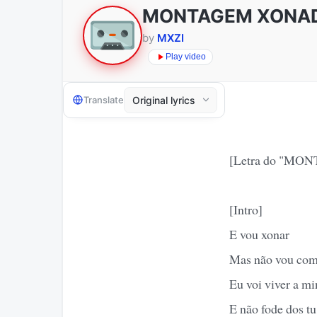
MONTAGEM XONA
by
MXZI
Play video
Translate
[Letra do "M
[Intro]
E vou xonar
Mas não vou com
Eu voi viver a m
E não fode dos tu