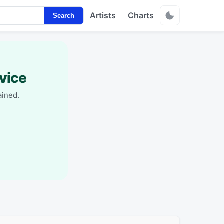
Artists
Charts
Search
vice
ained.