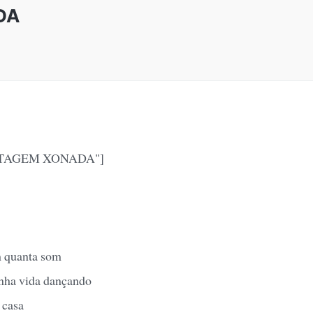
DA
ONTAGEM XONADA"]
 quanta som
inha vida dançando
 casa