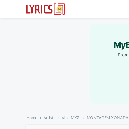
MyB
From 
Home
Artists
M
MXZI
MONTAGEM XONADA