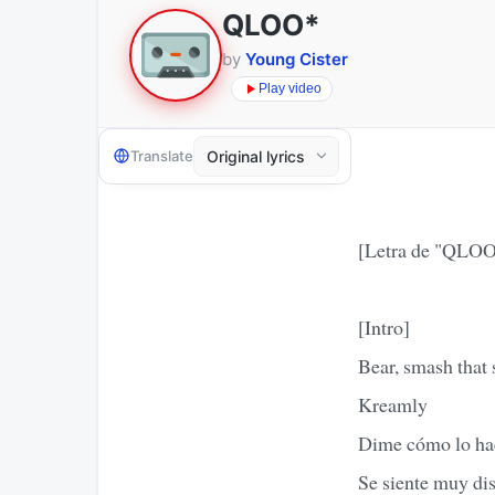
QLOO*
by
Young Cister
Play video
Translate
[Letra de "QLOO
[Intro]
Bear, smash that
Kreamly
Dime cómo lo hac
Se siente muy dis