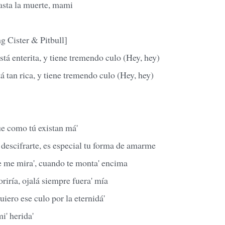
asta la muerte, mami
g Cister & Pitbull]
está enterita, y tiene tremendo culo (Hey, hey)
tá tan rica, y tiene tremendo culo (Hey, hey)
e como tú existan má'
descifrarte, es especial tu forma de amarme
 me mira', cuando te monta' encima
oriría, ojalá siempre fuera' mía
iero ese culo por la eternidá'
i' herida'