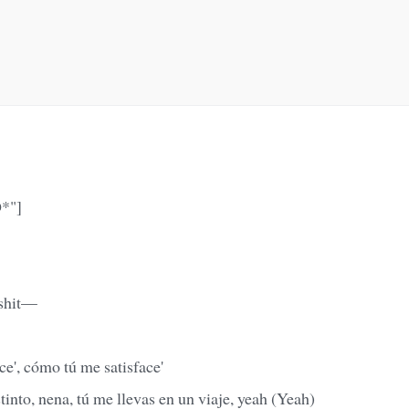
*"]
 shit—
e', cómo tú me satisface'
tinto, nena, tú me llevas en un viaje, yeah (Yeah)