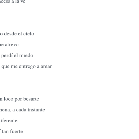
cess a la ve'
o desde el cielo
me atrevo
 perdí el miedo
es que me entrego a amar
n loco por besarte
 nena, a cada instante
diferente
 tan fuerte