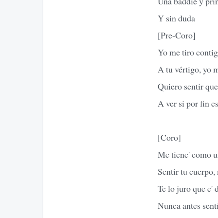
Una baddie y prin
Y sin duda
[Pre-Coro]
Yo me tiro contig
A tu vértigo, yo 
Quiero sentir que
A ver si por fin 
[Coro]
Me tiene' como u
Sentir tu cuerpo,
Te lo juro que e' 
Nunca antes sentí