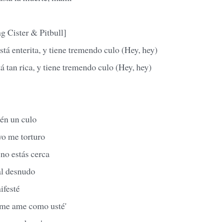
g Cister & Pitbull]
está enterita, y tiene tremendo culo (Hey, hey)
tá tan rica, y tiene tremendo culo (Hey, hey)
ién un culo
yo me torturo
 no estás cerca
al desnudo
ifesté
 me ame como usté'