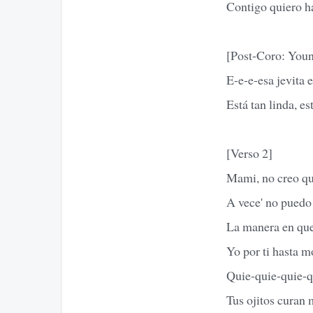
Contigo quiero h
[Post-Coro: Youn
E-e-e-esa jevita 
Está tan linda, es
[Verso 2]
Mami, no creo qu
A vece' no puedo 
La manera en que
Yo por ti hasta m
Quie-quie-quie-qu
Tus ojitos curan m