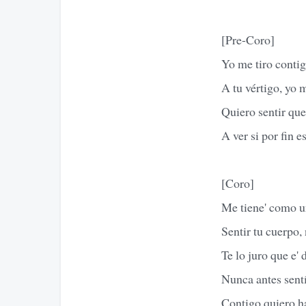
[Pre-Coro]
Yo me tiro contig
A tu vértigo, yo 
Quiero sentir que
A ver si por fin 
[Coro]
Me tiene' como u
Sentir tu cuerpo,
Te lo juro que e' 
Nunca antes sentí
Contigo quiero h